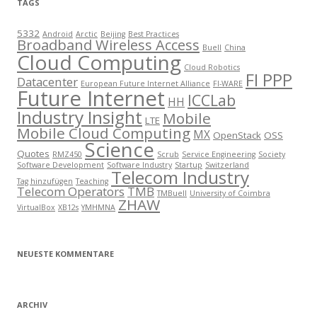
TAGS
5332
Android
Arctic
Beijing
Best Practices
Broadband Wireless Access
Buell
China
Cloud Computing
Cloud Robotics
FI PPP
Datacenter
European Future Internet Alliance
FI-WARE
Future Internet
ICCLab
HH
Industry Insight
Mobile
LTE
Mobile Cloud Computing
MX
OpenStack
OSS
Science
Quotes
RMZ450
Scrub
Service Engineering
Society
Software Development
Software Industry
Startup
Switzerland
Telecom Industry
Tag hinzufügen
Teaching
Telecom Operators
TMB
TMBuell
University of Coimbra
ZHAW
VirtualBox
XB12s
YMHMNA
NEUESTE KOMMENTARE
ARCHIV