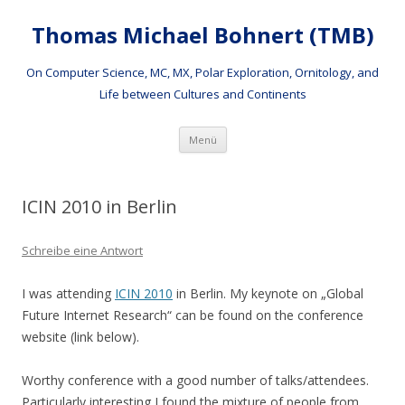
Thomas Michael Bohnert (TMB)
On Computer Science, MC, MX, Polar Exploration, Ornitology, and
Life between Cultures and Continents
Springe
Menü
zum
Inhalt
ICIN 2010 in Berlin
Schreibe eine Antwort
I was attending
ICIN 2010
in Berlin. My keynote on „Global
Future Internet Research“ can be found on the conference
website (link below).
Worthy conference with a good number of talks/attendees.
Particularly interesting I found the mixture of people from