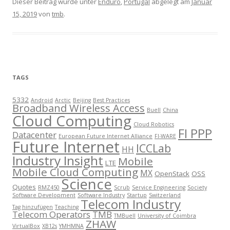
Dieser Beitrag wurde unter
Enduro
,
Portugal
abgelegt am
Januar
15, 2019
von
tmb
.
TAGS
5332
Android
Arctic
Beijing
Best Practices
Broadband Wireless Access
Buell
China
Cloud Computing
Cloud Robotics
FI PPP
Datacenter
European Future Internet Alliance
FI-WARE
Future Internet
ICCLab
HH
Industry Insight
Mobile
LTE
Mobile Cloud Computing
MX
OpenStack
OSS
Science
Quotes
RMZ450
Scrub
Service Engineering
Society
Software Development
Software Industry
Startup
Switzerland
Telecom Industry
Tag hinzufügen
Teaching
Telecom Operators
TMB
TMBuell
University of Coimbra
ZHAW
VirtualBox
XB12s
YMHMNA